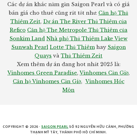
Các dự án khác nằm gần Saigon Pearl và có giá
bán giá cho thuê cũng rất tốt như:
Căn hộ Thủ
Thiêm Zeit
,
Dự án The River Thủ Thiêm của
Refico
Căn hộ The Metropole Thủ Thiêm của
Sonkim Land
Nhà phố Thủ Thiêm Lake View
Sunwah Pearl
Lotte Thủ Thiêm
hay
Saigon
Quays
và
Thủ Thiêm Zeit
Xem thêm dự án đang hot nhất 2025 là:
Vinhomes Green Paradise
,
Vinhomes Cần Giờ
,
Căn hộ Vinhomes Cần Giờ
,
Vinhomes Hóc
Môn
COPYRIGHT © 2026 ·
SAIGON PEARL
SỐ 92 NGUYỄN HỮU CẢNH, PHƯỜNG
THẠNH MỸ TÂY, THÀNH PHỐ HỒ CHÍ MINH.