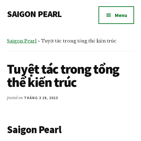
Additional
Skip
Bỏ
Skip
SAIGON PEARL
to
qua
to
menu
Menu
main
primary
footer
Dự
content
sidebar
án
căn
Saigon Pearl
»
Tuyệt tác trong tổng thể kiến trúc
hộ
chung
Tuyệt tác trong tổng
cư
Saigon
thể kiến trúc
Pearl
bán
posted on
THÁNG 3 28, 2013
và
cho
thuê
Saigon Pearl