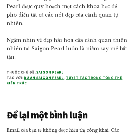
Pearl được quy hoạch một cách khoa học để
phô diễn tất cả các nét đẹp của cảnh quan tự
nhiên.
Ngắm nhìn vẻ đẹp hài hoà của cảnh quan thiên
nhiên tại Saigon Pearl luôn là niềm say mê bất
tận.
THUỘC CHỦ ĐỀ:
SAIGON PEARL
TAG VỚI:
DU AN SAIGON PEARL
,
TUYỆT TÁC TRONG TỔNG THỂ
KIẾN TRÚC
Reader
Để lại một bình luận
Interactions
Email của bạn sẽ không được hiển thị công khai.
Các