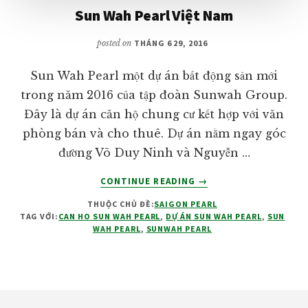
Sun Wah Pearl Việt Nam
posted on
THÁNG 6 29, 2016
Sun Wah Pearl một dự án bất động sản mới
trong năm 2016 của tập đoàn Sunwah Group.
Đây là dự án căn hộ chung cư kết hợp với văn
phòng bán và cho thuê. Dự án nằm ngay góc
đường Võ Duy Ninh và Nguyễn …
VỀSUN
CONTINUE READING
→
WAH
THUỘC CHỦ ĐỀ:
SAIGON PEARL
PEARL
TAG VỚI:
CAN HO SUN WAH PEARL
,
DỰ ÁN SUN WAH PEARL
,
SUN
VIỆT
WAH PEARL
,
SUNWAH PEARL
NAM
Footer