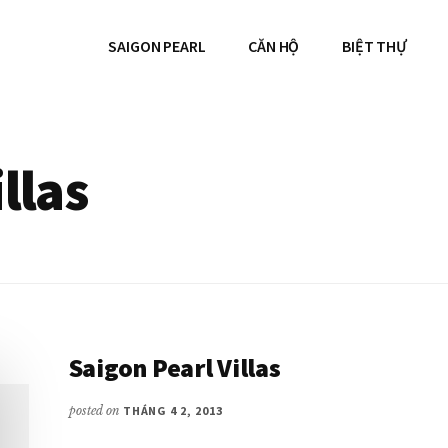
SAIGON PEARL
CĂN HỘ
BIỆT THỰ
llas
Saigon Pearl Villas
posted on
THÁNG 4 2, 2013