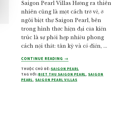
Saigon Pearl Villas Hướng ra thiên
nhiên cũng là một cách trở về, ở
ngôi biệt thự Saigon Pearl, bên
trong hình thức hiện đại của kiến
trúc là sự phối hợp nhiều phong
cách nội thất: tân kỳ và cổ điển, …
VỀSAIGON
CONTINUE READING
→
PEARL
THUỘC CHỦ ĐỀ:
SAIGON PEARL
VILLAS
TAG VỚI:
BIET THU SAIGON PEARL
,
SAIGON
PEARL
,
SAIGON PEARL VILLAS