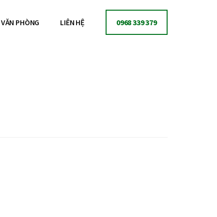
VĂN PHÒNG
LIÊN HỆ
0968 339 379