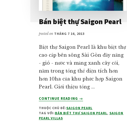
Bán biệt thự Saigon Pearl
posted on
THÁNG 7 16, 2013
Biệt thự Saigon Pearl là khu biệt thự
cao cấp bên sông Sài Gòn đầy nắng
- gió - nước và mảng xanh cây cối,
nằm trong tổng thể diện tích hơn
hơn 10ha của khu phức hợp Saigon
Pearl. Giới thiệu tổng …
VỀBÁN
CONTINUE READING
→
BIỆT
THUỘC CHỦ ĐỀ:
SAIGON PEARL
THỰ
TAG VỚI:
BÁN BIỆT THỰ SAIGON PEARL
,
SAIGON
SAIGON
PEARL VILLAS
PEARL