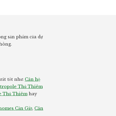
ng sản phẩm của dự
phòng.
ất tốt như:
Căn hộ
tropole Thủ Thiêm
e Thủ Thiêm
hay
homes Cần Giờ
,
Căn