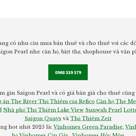
ng có nhu cầu mua bán thuê và cho thuê với các dò
igon Pearl như: căn hộ, biệt thự, shophouse và văn 
0968 339 379
m gần Saigon Pearl và có giá bán giá cho thuê cũng r
 án The River Thủ Thiêm của Refico
Căn hộ The Me
d
Nhà phố Thủ Thiêm Lake View
Sunwah Pearl
Lott
Saigon Quays
và
Thủ Thiêm Zeit
g hot nhất 2025 là:
Vinhomes Green Paradise
,
Vin
hộ Vinhomes Cần Giờ
,
Vinhomes Hóc Môn