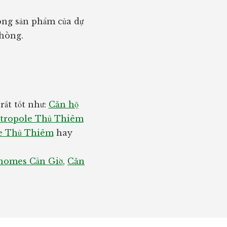
ng sản phẩm của dự
phòng.
ất tốt như:
Căn hộ
tropole Thủ Thiêm
e Thủ Thiêm
hay
homes Cần Giờ
,
Căn