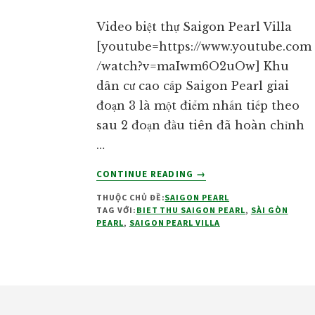
Video biệt thự Saigon Pearl Villa
[youtube=https://www.youtube.com
/watch?v=maIwm6O2uOw] Khu
dân cư cao cấp Saigon Pearl giai
đoạn 3 là một điểm nhấn tiếp theo
sau 2 đoạn đầu tiên đã hoàn chỉnh
…
VỀVIDEO
CONTINUE READING
→
BIỆT
THUỘC CHỦ ĐỀ:
SAIGON PEARL
THỰ
TAG VỚI:
BIET THU SAIGON PEARL
,
SÀI GÒN
SAIGON
PEARL
,
SAIGON PEARL VILLA
PEARL
VILLA
Footer