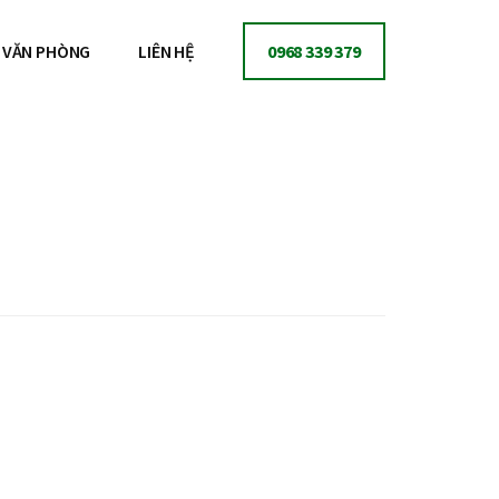
VĂN PHÒNG
LIÊN HỆ
0968 339 379