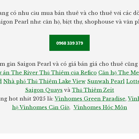
ng có nhu cầu mua bán thuê và cho thuê với các dò
igon Pearl như: căn hộ, biệt thự, shophouse và văn 
0968 339 379
m gần Saigon Pearl và có giá bán giá cho thuê cũng r
 án The River Thủ Thiêm của Refico
Căn hộ The Me
d
Nhà phố Thủ Thiêm Lake View
Sunwah Pearl
Lott
Saigon Quays
và
Thủ Thiêm Zeit
g hot nhất 2025 là:
Vinhomes Green Paradise
,
Vin
hộ Vinhomes Cần Giờ
,
Vinhomes Hóc Môn