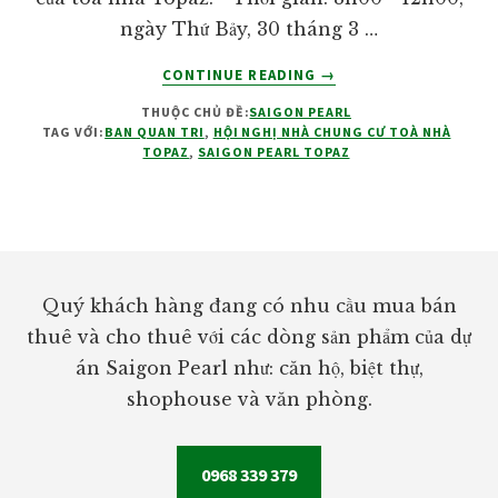
ngày Thứ Bảy, 30 tháng 3 …
VỀHỘI
CONTINUE READING
→
NGHỊ
THUỘC CHỦ ĐỀ:
SAIGON PEARL
NHÀ
TAG VỚI:
BAN QUAN TRI
,
HỘI NGHỊ NHÀ CHUNG CƯ TOÀ NHÀ
CHUNG
TOPAZ
,
SAIGON PEARL TOPAZ
CƯ
TOÀ
NHÀ
TOPAZ
Footer
Quý khách hàng đang có nhu cầu mua bán
thuê và cho thuê với các dòng sản phẩm của dự
án Saigon Pearl như: căn hộ, biệt thự,
shophouse và văn phòng.
0968 339 379