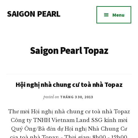
Additional
Skip
Skip
SAIGON PEARL
to
to
menu
Menu
main
footer
Dự
content
án
căn
Saigon Pearl Topaz
hộ
chung
cư
Saigon
Pearl
Hội nghị nhà chung cư toà nhà Topaz
bán
posted on
THÁNG 3 30, 2013
và
cho
Thư mời Hội nghị nhà chung cư toà nhà Topaz
thuê
Công ty TNHH Vietnam Land SSG kính mời
Quý Ông/Bà đến dự Hội nghị Nhà Chung Cư
của toà nhà Topaz: - Thời gian: 8h00 - 12h00,