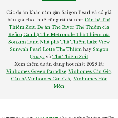
Các dự án khác nằm gần Saigon Pearl và có giá
bán giá cho thuê cũng rất tốt như:
Căn hộ Thủ
Thiêm Zeit
,
Dự án The River Thủ Thiêm của
Refico
Căn hộ The Metropole Thủ Thiêm của
Sonkim Land
Nhà phố Thủ Thiêm Lake View
Sunwah Pearl
Lotte Thủ Thiêm
hay
Saigon
Quays
và
Thủ Thiêm Zeit
Xem thêm dự án đang hot nhất 2025 là:
Vinhomes Green Paradise
,
Vinhomes Cần Giờ
,
Căn hộ Vinhomes Cần Giờ
,
Vinhomes Hóc
Môn
COPYRIGHT © 2026 ·
SAIGON PEARL
SỐ 92 NGUYỄN HỮU CẢNH, PHƯỜNG