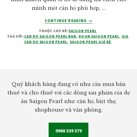
mình một căn hộ phù hợp, …
VỀCĂN
CONTINUE READING
→
HỘ
THUỘC CHỦ ĐỀ:
SAIGON PEARL
SAIGON
TAG VỚI:
CAN HO SAIGON PEARL BAN
,
DU AN SAIGON PEARL
,
GIA
PEARL
CAN HO SAIGON PEARL
,
SAIGON PEARL GIÁ RẺ
BÁN
Footer
Quý khách hàng đang có nhu cầu mua bán
thuê và cho thuê với các dòng sản phẩm của dự
án Saigon Pearl như: căn hộ, biệt thự,
shophouse và văn phòng.
0968 339 379