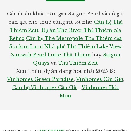
Các dự án khác nằm gần Saigon Pearl và có giá
bán giá cho thuê cũng rất tốt như:
Căn hộ Thủ
Thiêm Zeit
,
Dự án The River Thủ Thiêm của
Refico
Căn hộ The Metropole Thủ Thiêm của
Sonkim Land
Nhà phố Thủ Thiêm Lake View
Sunwah Pearl
Lotte Thủ Thiêm
hay
Saigon
Quays
và
Thủ Thiêm Zeit
Xem thêm dự án đang hot nhất 2025 là:
Vinhomes Green Paradise
,
Vinhomes Cần Giờ
,
Căn hộ Vinhomes Cần Giờ
,
Vinhomes Hóc
Môn
COPYRIGHT © 2026 ·
SAIGON PEARL
SỐ 92 NGUYỄN HỮU CẢNH, PHƯỜNG