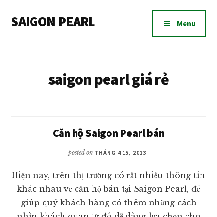
Additional
Skip
Skip
SAIGON PEARL
to
to
menu
Menu
main
footer
Dự
content
án
căn
saigon pearl giá rẻ
hộ
chung
cư
Saigon
Pearl
Căn hộ Saigon Pearl bán
bán
posted on
THÁNG 4 15, 2013
và
cho
Hiện nay, trên thị trường có rất nhiều thông tin
thuê
khác nhau về căn hộ bán tại Saigon Pearl, để
giúp quý khách hàng có thêm những cách
nhìn khách quan từ đó dễ dàng lựa chọn cho