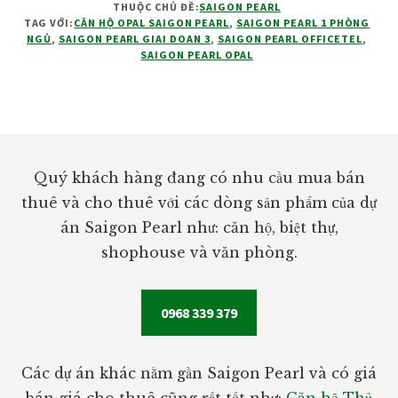
THUỘC CHỦ ĐỀ:
SAIGON PEARL
OPAL
TAG VỚI:
CĂN HỘ OPAL SAIGON PEARL
,
SAIGON PEARL 1 PHÒNG
SAIGON
NGỦ
,
SAIGON PEARL GIAI DOAN 3
,
SAIGON PEARL OFFICETEL
,
PEARL
SAIGON PEARL OPAL
Footer
Quý khách hàng đang có nhu cầu mua bán
thuê và cho thuê với các dòng sản phẩm của dự
án Saigon Pearl như: căn hộ, biệt thự,
shophouse và văn phòng.
0968 339 379
Các dự án khác nằm gần Saigon Pearl và có giá