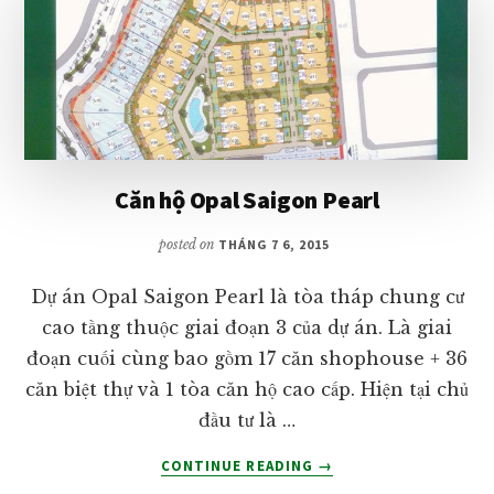
Căn hộ Opal Saigon Pearl
posted on
THÁNG 7 6, 2015
Dự án Opal Saigon Pearl là tòa tháp chung cư
cao tầng thuộc giai đoạn 3 của dự án. Là giai
đoạn cuối cùng bao gồm 17 căn shophouse + 36
căn biệt thự và 1 tòa căn hộ cao cấp. Hiện tại chủ
đầu tư là …
VỀCĂN
CONTINUE READING
→
HỘ