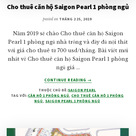
Cho thuê căn hộ Saigon Pearl 1 phòng ngủ
posted on
THÁNG 2 25, 2019
Năm 2019 sẽ chào Cho thuê căn hộ Saigon
Pearl 1 phòng ngủ nhà trống và đầy đủ nội thất
với giá cho thuê từ 700 usd/tháng. Bài viết mới
nhất về Cho thuê căn hộ Saigon Pearl 1 phòng
ngủ giá …
VỀCHO
CONTINUE READING
→
THUÊ
THUỘC CHỦ ĐỀ:
SAIGON PEARL
CĂN
TAG VỚI:
CĂN HỘ 1 PHÒNG NGỦ
,
CHO THUÊ CĂN HỘ 1 PHÒNG
HỘ
NGỦ
,
SAIGON PEARL 1 PHÒNG NGỦ
SAIGON
PEARL
1
PHÒNG
NGỦ