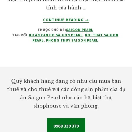
tính của hành …
VỀHOÀN
CONTINUE READING
→
THIỆN
THUỘC CHỦ ĐỀ:
SAIGON PEARL
NỘI
TAG VỚI:
DU AN CAN HO SAIGON PEARL
,
NOI THAT SAIGON
THẤT
PEARL
,
PHONG THUY SAIGON PEARL
HỢP
PHONG
THUỶ
Footer
Quý khách hàng đang có nhu cầu mua bán
thuê và cho thuê với các dòng sản phẩm của dự
án Saigon Pearl như: căn hộ, biệt thự,
shophouse và văn phòng.
0968 339 379