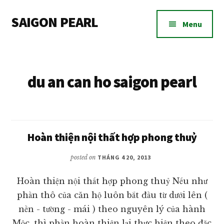
Additional
Skip
Skip
SAIGON PEARL
to
to
menu
Menu
main
footer
Dự
content
án
căn
du an can ho saigon pearl
hộ
chung
cư
Saigon
Pearl
Hoàn thiện nội thất hợp phong thuỷ
bán
posted on
THÁNG 4 20, 2013
và
cho
Hoàn thiện nội thất hợp phong thuỷ Nếu như
thuê
phần thô của căn hộ luôn bắt đầu từ dưới lên (
nền - tường - mái ) theo nguyên lý của hành
Mộc, thì phần hoàn thiện lại thực hiện theo đặc