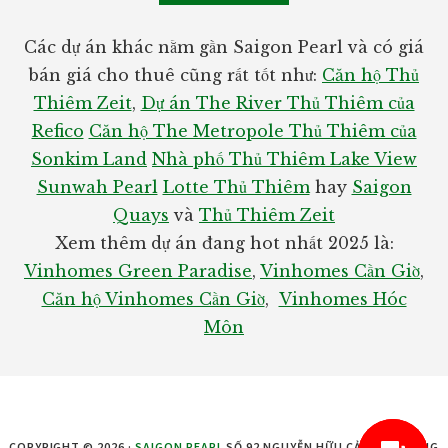
Các dự án khác nằm gần Saigon Pearl và có giá
bán giá cho thuê cũng rất tốt như:
Căn hộ Thủ
Thiêm Zeit
,
Dự án The River Thủ Thiêm của
Refico
Căn hộ The Metropole Thủ Thiêm của
Sonkim Land
Nhà phố Thủ Thiêm Lake View
Sunwah Pearl
Lotte Thủ Thiêm
hay
Saigon
Quays
và
Thủ Thiêm Zeit
Xem thêm dự án đang hot nhất 2025 là:
Vinhomes Green Paradise
,
Vinhomes Cần Giờ
,
Căn hộ Vinhomes Cần Giờ
,
Vinhomes Hóc
Môn
COPYRIGHT © 2026 ·
SAIGON PEARL
SỐ 92 NGUYỄN HỮU CẢNH, PHƯỜNG