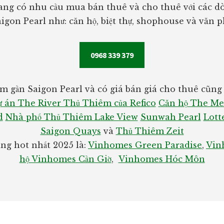
ng có nhu cầu mua bán thuê và cho thuê với các dò
igon Pearl như: căn hộ, biệt thự, shophouse và văn 
0968 339 379
m gần Saigon Pearl và có giá bán giá cho thuê cũng r
 án The River Thủ Thiêm của Refico
Căn hộ The Me
d
Nhà phố Thủ Thiêm Lake View
Sunwah Pearl
Lott
Saigon Quays
và
Thủ Thiêm Zeit
g hot nhất 2025 là:
Vinhomes Green Paradise
,
Vin
hộ Vinhomes Cần Giờ
,
Vinhomes Hóc Môn