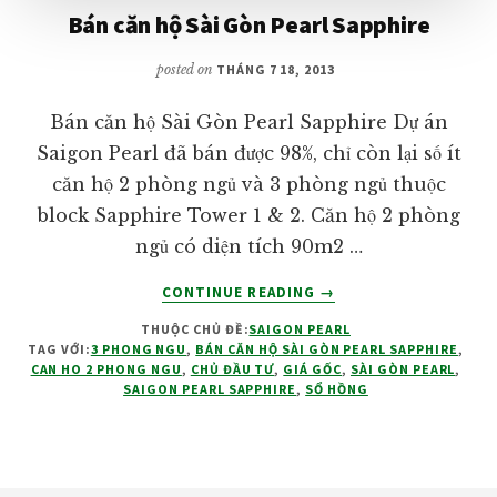
Bán căn hộ Sài Gòn Pearl Sapphire
posted on
THÁNG 7 18, 2013
Bán căn hộ Sài Gòn Pearl Sapphire Dự án
Saigon Pearl đã bán được 98%, chỉ còn lại số ít
căn hộ 2 phòng ngủ và 3 phòng ngủ thuộc
block Sapphire Tower 1 & 2. Căn hộ 2 phòng
ngủ có diện tích 90m2 …
VỀBÁN
CONTINUE READING
→
CĂN
THUỘC CHỦ ĐỀ:
SAIGON PEARL
HỘ
TAG VỚI:
3 PHONG NGU
,
BÁN CĂN HỘ SÀI GÒN PEARL SAPPHIRE
,
SÀI
CAN HO 2 PHONG NGU
,
CHỦ ĐẦU TƯ
,
GIÁ GỐC
,
SÀI GÒN PEARL
,
GÒN
SAIGON PEARL SAPPHIRE
,
SỔ HỒNG
PEARL
SAPPHIRE