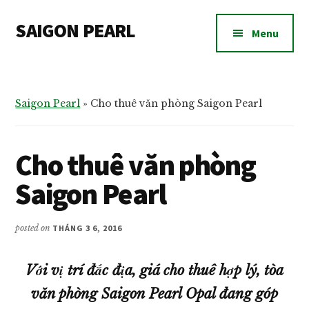
Additional
Skip
Skip
SAIGON PEARL
to
to
menu
Menu
main
footer
Dự
content
án
căn
Saigon Pearl
»
Cho thuê văn phòng Saigon Pearl
hộ
chung
cư
Cho thuê văn phòng
Saigon
Saigon Pearl
Pearl
bán
và
posted on
THÁNG 3 6, 2016
cho
thuê
Với vị trí đắc địa, giá cho thuê hợp lý, tòa
văn phòng Saigon Pearl Opal đang góp