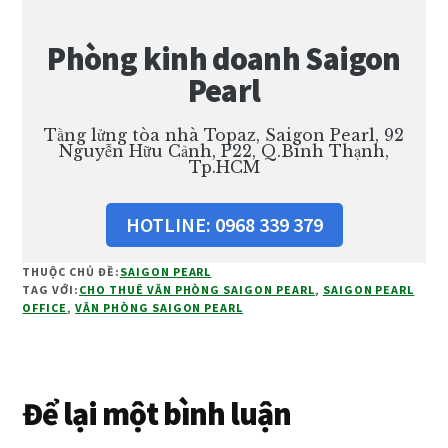
Phòng kinh doanh Saigon
Pearl
Tầng lửng tòa nhà Topaz, Saigon Pearl, 92
Nguyễn Hữu Cảnh, P22, Q.Bình Thạnh,
Tp.HCM
HOTLINE: 0968 339 379
THUỘC CHỦ ĐỀ:
SAIGON PEARL
TAG VỚI:
CHO THUÊ VĂN PHÒNG SAIGON PEARL
,
SAIGON PEARL
OFFICE
,
VĂN PHÒNG SAIGON PEARL
Reader
Để lại một bình luận
Interactions