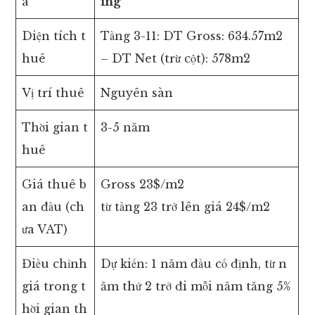
à
ing
Diện tích t
Tầng 3-11: DT Gross: 634.57m2
huê
– DT Net (trừ cột): 578m2
Vị trí thuê
Nguyên sàn
Thời gian t
3-5 năm
huê
Giá thuê b
Gross 23$/m2
an đầu (ch
từ tầng 23 trở lên giá 24$/m2
ưa VAT)
Điều chỉnh
Dự kiến: 1 năm đầu cố định, từ n
giá trong t
ăm thứ 2 trở đi mỗi năm tăng 5%
hời gian th