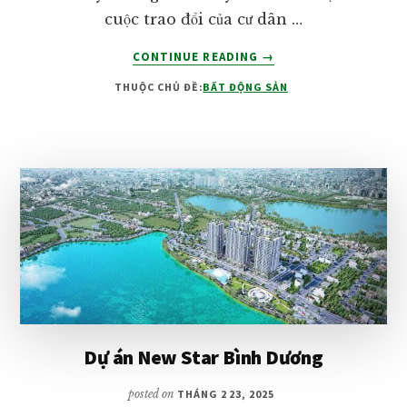
cuộc trao đổi của cư dân …
VỀMAIA
CONTINUE READING
→
RESORT
THUỘC CHỦ ĐỀ:
BẤT ĐỘNG SẢN
HỒ
TRÀM
Dự án New Star Bình Dương
posted on
THÁNG 2 23, 2025