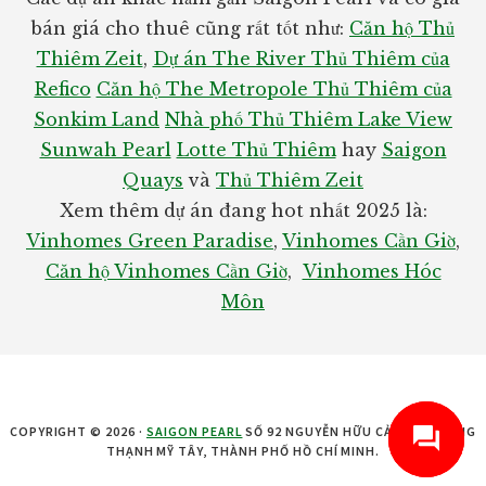
bán giá cho thuê cũng rất tốt như:
Căn hộ Thủ
Thiêm Zeit
,
Dự án The River Thủ Thiêm của
Refico
Căn hộ The Metropole Thủ Thiêm của
Sonkim Land
Nhà phố Thủ Thiêm Lake View
Sunwah Pearl
Lotte Thủ Thiêm
hay
Saigon
Quays
và
Thủ Thiêm Zeit
Xem thêm dự án đang hot nhất 2025 là:
Vinhomes Green Paradise
,
Vinhomes Cần Giờ
,
Căn hộ Vinhomes Cần Giờ
,
Vinhomes Hóc
Môn
COPYRIGHT © 2026 ·
SAIGON PEARL
SỐ 92 NGUYỄN HỮU CẢNH, PHƯỜNG
THẠNH MỸ TÂY, THÀNH PHỐ HỒ CHÍ MINH.