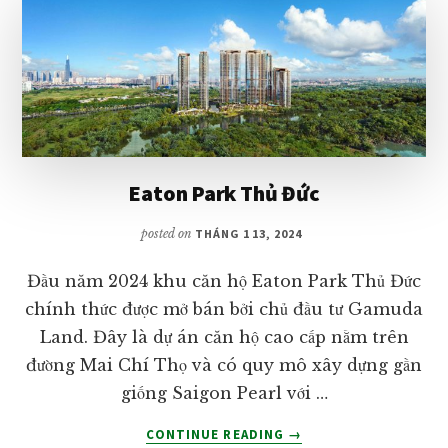
Eaton Park Thủ Đức
posted on
THÁNG 1 13, 2024
Đầu năm 2024 khu căn hộ Eaton Park Thủ Đức
chính thức được mở bán bởi chủ đầu tư Gamuda
Land. Đây là dự án căn hộ cao cấp nằm trên
đường Mai Chí Thọ và có quy mô xây dựng gần
giống Saigon Pearl với …
VỀEATON
CONTINUE READING
→