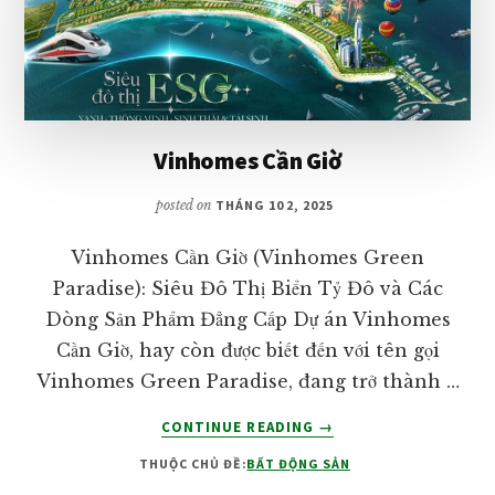
Vinhomes Cần Giờ
posted on
THÁNG 10 2, 2025
Vinhomes Cần Giờ (Vinhomes Green
Paradise): Siêu Đô Thị Biển Tỷ Đô và Các
Dòng Sản Phẩm Đẳng Cấp Dự án Vinhomes
Cần Giờ, hay còn được biết đến với tên gọi
Vinhomes Green Paradise, đang trở thành …
VỀVINHOMES
CONTINUE READING
→
CẦN
THUỘC CHỦ ĐỀ:
BẤT ĐỘNG SẢN
GIỜ