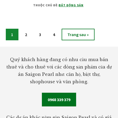
PARK
THUỘC CHỦ ĐỀ:
BẤT ĐỘNG SẢN
THỦ
ĐỨC
Trang
Trang
Trang
Trang
Chuyển
1
2
3
4
Trang sau »
đến
Footer
Quý khách hàng đang có nhu cầu mua bán
thuê và cho thuê với các dòng sản phẩm của dự
án Saigon Pearl như: căn hộ, biệt thự,
shophouse và văn phòng.
0968 339 379
Các dự án khác nằm gần Saigon Pearl và có giá