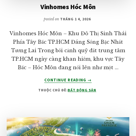
Vinhomes Hóc Môn
posted on
THÁNG 1 4, 2026
Vinhomes Hóc Môn – Khu Đô Thị Sinh Thái
Phía Tây Bắc TP.HCM Đáng Sống Bậc Nhất
Tương Lai Trong bối cảnh quỹ đất trung tâm
TP.HCM ngày càng khan hiếm, khu vực Tây
Bắc – Hóc Môn đang nổi lên như một …
VỀVINHOMES
CONTINUE READING
→
HÓC
THUỘC CHỦ ĐỀ:
BẤT ĐỘNG SẢN
MÔN