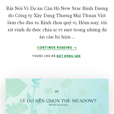
Bài Nói Về Dự án Căn Hộ New Star Bình Dương
do Công ty Xây Dựng Thương Mại Thuận Việt
làm chủ đầu tư. Kính thưa quý vị, Hôm nay, tôi
rất vinh dự được chia sẻ về một trong những dự
án căn hộ hiện …
VỀDỰ
CONTINUE READING
→
ÁN
THUỘC CHỦ ĐỀ:
BẤT ĐỘNG SẢN
NEW
STAR
BÌNH
DƯƠNG