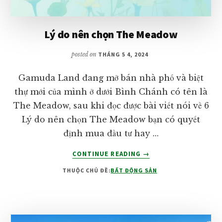
Lý do nên chọn The Meadow
posted on
THÁNG 5 4, 2024
Gamuda Land đang mở bán nhà phố và biệt
thự mới của mình ở dưới Bình Chánh có tên là
The Meadow, sau khi đọc được bài viết nói về 6
Lý do nên chọn The Meadow bạn có quyết
định mua đầu tư hay …
VỀLÝ
CONTINUE READING
→
DO
THUỘC CHỦ ĐỀ:
BẤT ĐỘNG SẢN
NÊN
CHỌN
THE
MEADOW