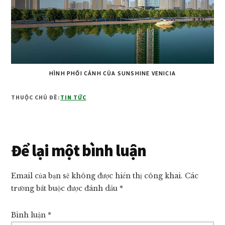
HÌNH PHỐI CẢNH CỦA SUNSHINE VENICIA
THUỘC CHỦ ĐỀ:
TIN TỨC
Reader
Để lại một bình luận
Interactions
Email của bạn sẽ không được hiển thị công khai.
Các
trường bắt buộc được đánh dấu
*
Bình luận
*