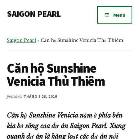
Additional
Skip
Bỏ
Skip
SAIGON PEARL
to
qua
to
menu
Menu
main
primary
footer
Dự
content
sidebar
án
căn
Saigon Pearl
»
Căn hộ Sunshine Venicia Thủ Thiêm
hộ
chung
Căn hộ Sunshine
cư
Saigon
Venicia Thủ Thiêm
Pearl
bán
posted on
THÁNG 5 28, 2019
và
cho
Căn hộ Sunshine Venicia nằm ở phía bên
thuê
kia bờ sông của dự án Saigon Pearl. Xung
quanh dự án là hàng loạt các dự án nổi