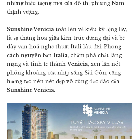
những biểu tượng mới của đô thị phương Nam
thịnh vượng.
Sunshine Venicia
toát lên vẻ kiêu kỳ lộng lẫy,
là sự thăng hoa giữa kiến trúc đương đại và bề
dày văn hoá nghệ thuật Itali lâu đời. Phong
cách nguyên bản
Italia
, chấm phá chất lãng
mạng và tinh tế thành
Venicia
, xen lẫn nét
phóng khoáng của nhịp sống Sài Gòn, cộng
hưởng tạo nên nét đẹp vô cùng độc đáo của
Sunshine Venicia
.