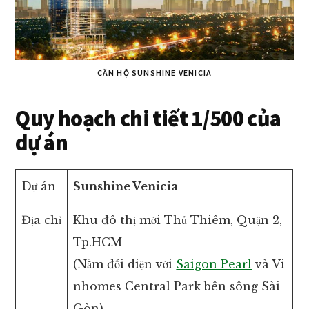
CĂN HỘ SUNSHINE VENICIA
Quy hoạch chi tiết 1/500 của
dự án
Dự án
Sunshine Venicia
Địa chỉ
Khu đô thị mới Thủ Thiêm, Quận 2,
Tp.HCM
(Nằm đối diện với
Saigon Pearl
và Vi
nhomes Central Park bên sông Sài
Gòn)