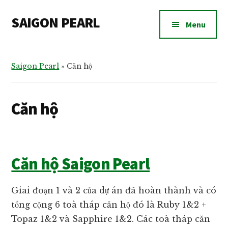
Additional
Skip
Bỏ
Skip
SAIGON PEARL
to
qua
to
menu
Menu
main
primary
footer
Dự
content
sidebar
án
căn
Saigon Pearl
»
Căn hộ
hộ
chung
Căn hộ
cư
Saigon
Pearl
bán
Căn hộ Saigon Pearl
và
cho
Giai đoạn 1 và 2 của dự án đã hoàn thành và có
thuê
tổng cộng 6 toà tháp căn hộ đó là Ruby 1&2 +
Topaz 1&2 và Sapphire 1&2. Các toà tháp căn